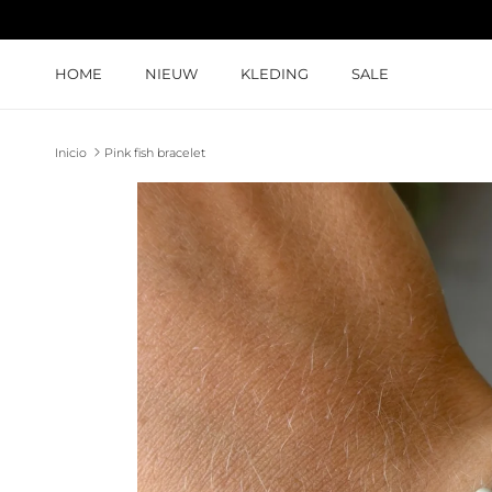
Ir al contenido
HOME
NIEUW
KLEDING
SALE
Inicio
Pink fish bracelet
Ir directamente a la información del producto