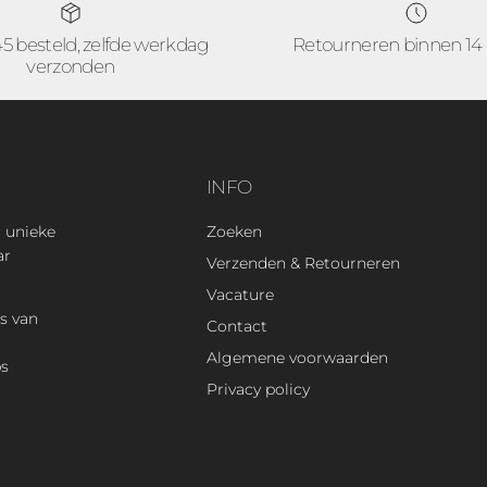
45 besteld, zelfde werkdag
Retourneren binnen 14
verzonden
INFO
 unieke
Zoeken
ar
Verzenden & Retourneren
Vacature
s van
Contact
Algemene voorwaarden
ps
Privacy policy