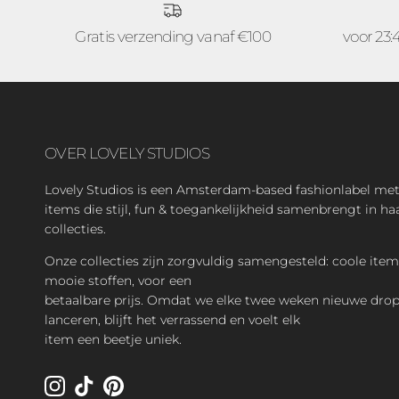
Gratis verzending vanaf €100
voor 23:
OVER LOVELY STUDIOS
Lovely Studios is een Amsterdam-based fashionlabel met
items die stijl, fun & toegankelijkheid samenbrengt in ha
collecties.
Onze collecties zijn zorgvuldig samengesteld: coole item
mooie stoffen, voor een
betaalbare prijs. Omdat we elke twee weken nieuwe dro
lanceren, blijft het verrassend en voelt elk
item een beetje uniek.
Instagram
TikTok
Pinterest