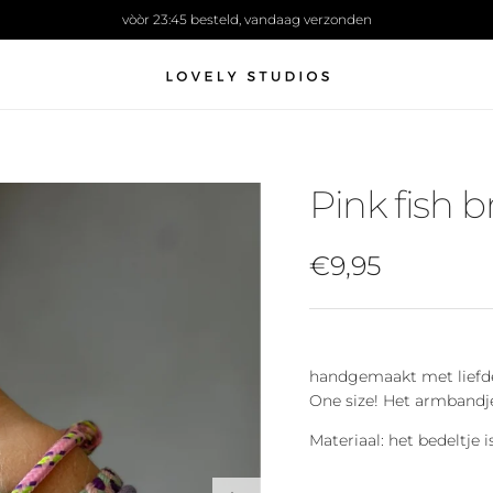
vòòr 23:45 besteld, vandaag verzonden
Pink fish b
Precio normal
€9,95
handgemaakt met liefde
One size! Het armbandje 
Materiaal: het bedeltje
Siguiente