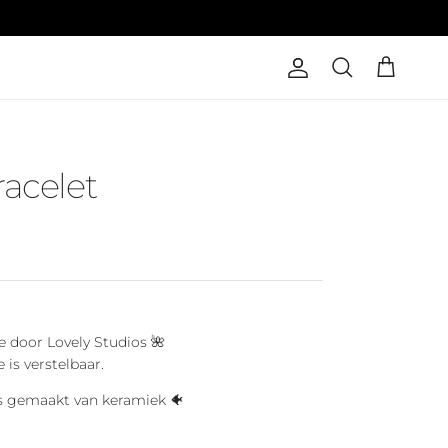
Cuenta
Carrito
Buscar
racelet
 door Lovely Studios 🌺
is verstelbaar.
 is gemaakt van keramiek 🐠